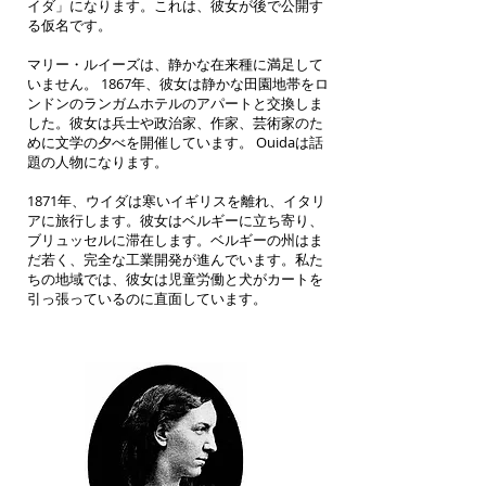
イダ」になります。これは、彼女が後で公開す
る仮名です。
マリー・ルイーズは、静かな在来種に満足して
いません。 1867年、彼女は静かな田園地帯をロ
ンドンのランガムホテルのアパートと交換しま
した。彼女は兵士や政治家、作家、芸術家のた
めに文学の夕べを開催しています。 Ouidaは話
題の人物になります。
1871年、ウイダは寒いイギリスを離れ、イタリ
アに旅行します。彼女はベルギーに立ち寄り、
ブリュッセルに滞在します。ベルギーの州はま
だ若く、完全な工業開発が進んでいます。私た
ちの地域では、彼女は児童労働と犬がカートを
引っ張っているのに直面しています。