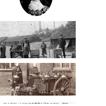
ウイダはいくつかの大都市を訪れますが、彼女