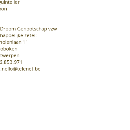
uintelier
pon
s Droom Genootschap vzw
appelijke zetel:
olenlaan 11
Hoboken
ntwerpen
6.853.971
t.nello@telenet.be