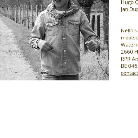
Hugo Q
Jan Du
Nello'
maatsch
Waterm
2660 
RPR A
BE 046
contac