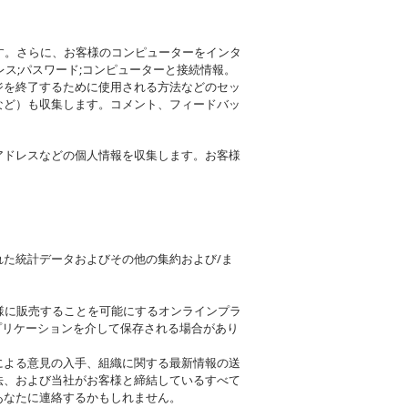
す。さらに、お客様のコンピューターをインタ
ス;パスワード;コンピューターと接続情報。
ジを終了するために使用される方法などのセッ
など）も収集します。コメント、フィードバッ
アドレスなどの個人情報を収集します。お客様
た統計データおよびその他の集約および/ま
お客様に販売することを可能にするオンラインプラ
アプリケーションを介して保存される場合があり
による意見の入手、組織に関する最新情報の送
法、および当社がお客様と締結しているすべて
あなたに連絡するかもしれません。