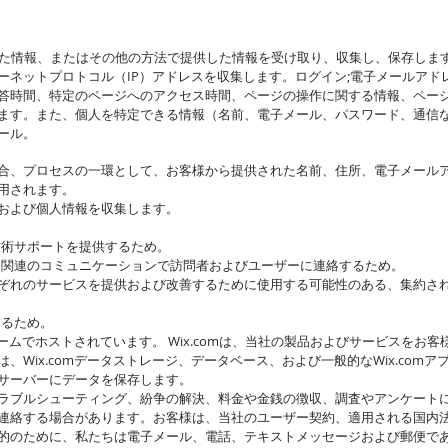
した情報、またはその他の方法で提供した情報を受け取り、収集し、保存しま
ネットプロトコル（IP）アドレスを収集します。ログイン;電子メールアドレ
答時間、特定のページへのアクセス時間、ページの操作に関する情報、ペー
ます。また、個人を特定できる情報（名前、電子メール、パスワード、通信
ール。
合、プロセスの一環として、お客様から提供された名前、住所、電子メール
用されます。
および個人情報を収集します。
技術サポートを提供するため。
ス関連のコミュニケーションで訪問者およびユーザーに連絡するため。
ぞれのサービスを提供および改善するために使用する可能性のある、集約され
するため。
ォームでホストされています。 Wix.comは、当社の製品およびサービスを
、Wix.comデータストレージ、データベース、および一般的なWix.com
サーバーにデータを保存します。
ラブルシューティング、紛争の解決、料金や金銭の徴収、調査やアンケート
連絡する場合があります。お客様は、当社のユーザー契約、適用される国内
的のために、私たちは電子メール、電話、テキストメッセージおよび郵便で