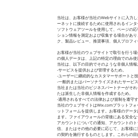
当社は、お客様が当社のWebサイトに入力
ーネットに接続するために使用されるインター
ソフトウェアツールを使用して、ページの応
ション情報を測定および収集する場合があり
ク、製品レビュー、推奨事項、個人プロフィ
お客様が当社のウェブサイトで取引を行う場
の個人データは、上記の特定の理由でのみ使
当社は、以下の目的でそのような非個人情報
-サービスを提供および管理するため。
-ユーザーに継続的なカスタマーサポートと
-一般的またはパーソナライズされたサービ
当社または当社のビジネスパートナーがそれ
たは派生した非個人情報を作成するため。
-適用されるすべての法律および規制を遵守
当社のウェブサイトはWix.comプラットフ
ットフォームを提供します。お客様のデータは
ます。ファイアウォールの背後にある安全な
アカウントについての通知、アカウントのト
信、またはその他の必要に応じて、お客様に
の契約を施行するものとします。これらの目