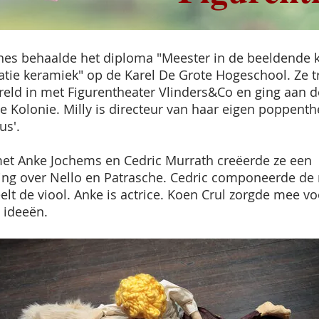
nnes behaalde het diploma "Meester in de beeldende k
satie keramiek" op de Karel De Grote Hogeschool. Ze t
reld in met Figurentheater Vlinders&Co en ging aan de
e Kolonie. Milly is directeur van haar eigen poppenth
us'.
t Anke Jochems en Cedric Murrath creëerde ze een
ling over Nello en Patrasche. Cedric componeerde de
lt de viool. Anke is actrice.
Koen Crul zorgde mee vo
 ideeën.