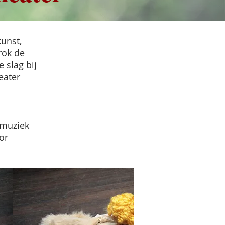
unst,
rok de
 slag bij
eater
 muziek
or