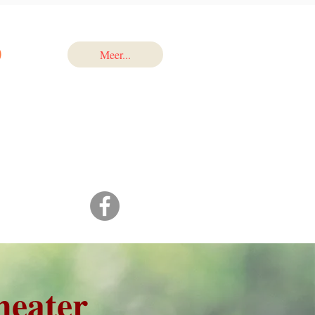
p
Meer...
heater