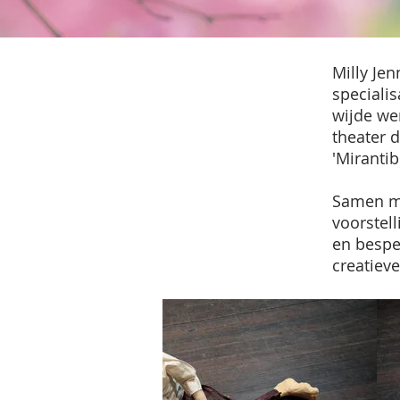
Milly Je
speciali
wijde we
theater d
'Mirantib
Samen me
voorstel
en bespee
creatieve