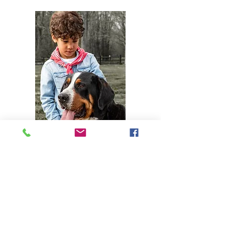
Nello kan goed tekenen. Op een dag ziet
hij in een tekenwedstrijd de kans om zijn
talent te tonen. De winnaar mag gratis
studeren aan de kunstacademie.
Op een nacht brandt de molen af. De
molenaar geeft Nello hiervan de schuld.
De mensen mijden de jongen. Nello krijgt