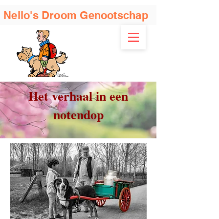
Nello's Droom Genootschap
Het verhaal in een
notendop